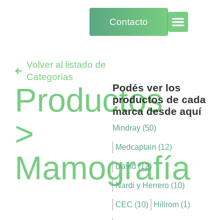
Contacto
Volver al listado de
Categorías
Productos
Podés ver los
productos de cada
marca desde aquí
>
Mindray (50)
Medcaptain (12)
Mamografía
David (12)
Nardi y Herrero (10)
CEC (10)
Hillrom (1)