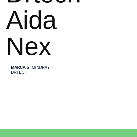
Aida
Nex
MARCA/S:
MINDRAY
–
DRTECH