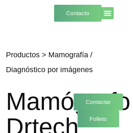
Contacto
Productos
>
Mamografía
/
Diagnóstico por imágenes
Mamógrafo
Contactar
Drtech
Folleto