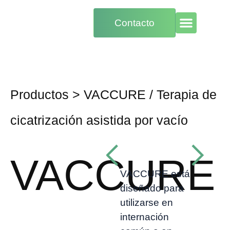
Contacto
Productos
>
VACCURE
/
Terapia de
cicatrización asistida por vacío
VACCURE
VACCURE está
diseñado para
utilizarse en
internación