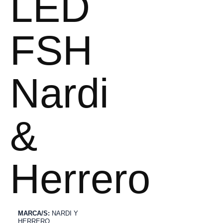
LED
FSH
Nardi
&
Herrero
MARCA/S:
NARDI Y
HERRERO