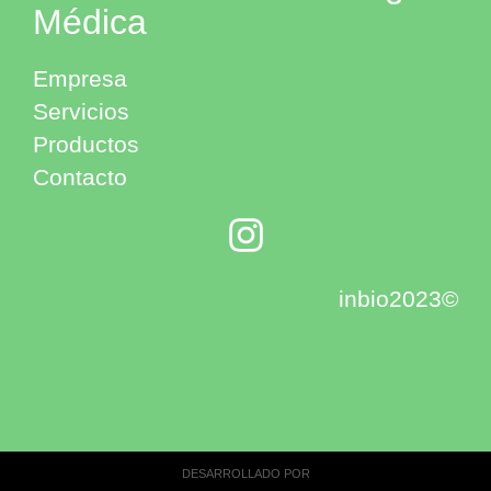
Médica
Empresa
Servicios
Productos
Contacto
inbio2023©
DESARROLLADO POR