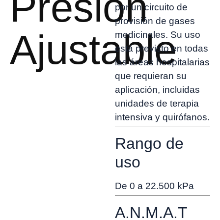
Presión
por un circuito de
provisión de gases
Ajustable
medicinales. Su uso
está previsto en todas
las áreas hospitalarias
que requieran su
aplicación, incluidas
unidades de terapia
intensiva y quirófanos.
Rango de
uso
De 0 a 22.500 kPa
A.N.M.A.T