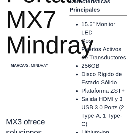
Características
MX7
Principales
15.6″ Monitor
LED
Mindray
Dos
Puertos Activos
de Transductores
256GB
MARCA/S:
MINDRAY
Disco Rígido de
Estado Sólido
Plataforma ZST+
Salida HDMI y 3
USB 3.0 Ports (2
Type-A, 1 Type-
MX3 ofrece
C)
soluciones
Lithium-ion