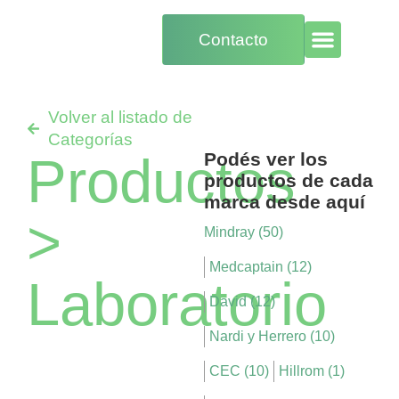
Contacto
Volver al listado de
Categorías
Productos
Podés ver los
productos de cada
marca desde aquí
>
Mindray (50)
Medcaptain (12)
Laboratorio
David (12)
Nardi y Herrero (10)
CEC (10)
Hillrom (1)