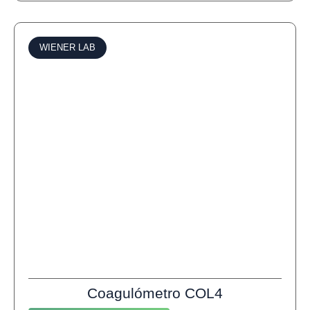
WIENER LAB
Coagulómetro COL4