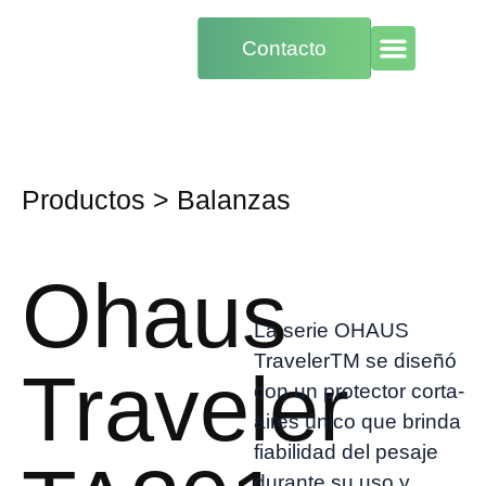
Contacto
Productos
>
Balanzas
Ohaus
La serie OHAUS
TravelerTM se diseñó
Traveler
con un protector corta-
aires único que brinda
fiabilidad del pesaje
durante su uso y