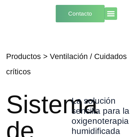
Contacto
Productos
>
Ventilación
/
Cuidados
críticos
Sistema
La solución
sencilla para la
oxigenoterapia
de
humidificada