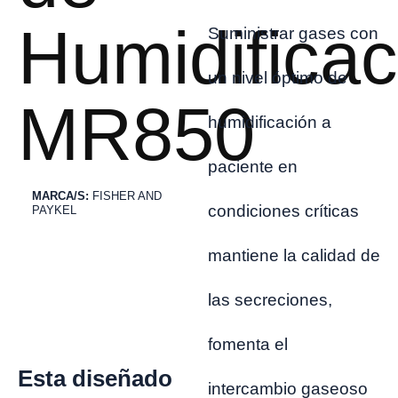
Humidificac
Suministrar gases con
un nivel óptimo de
MR850
humidificación a
paciente en
MARCA/S:
FISHER AND
condiciones críticas
PAYKEL
mantiene la calidad de
las secreciones,
fomenta el
Esta diseñado
intercambio gaseoso