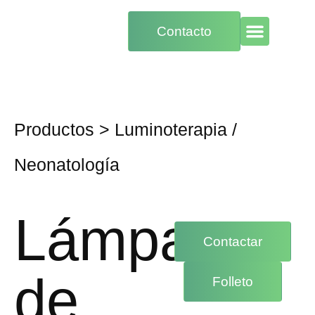
Contacto
Productos
>
Luminoterapia
/
Neonatología
Lámpara
Contactar
de
Folleto