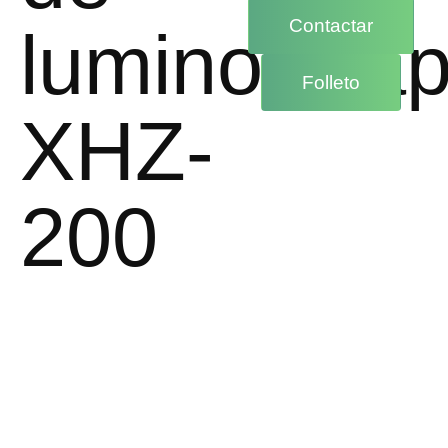
Contactar
luminoterap
Folleto
XHZ-
200