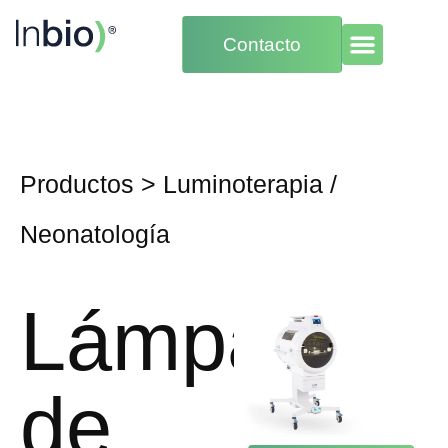
Contacto
Productos
>
Luminoterapia
/
Neonatología
Lámpara
de