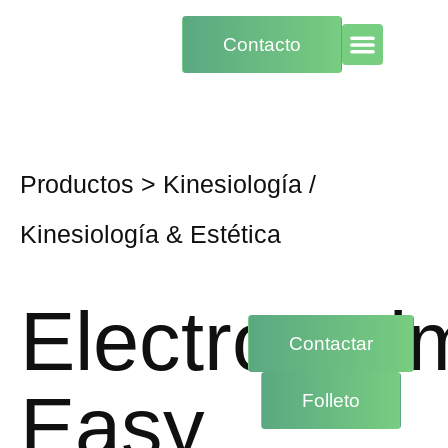
Contacto
Productos
>
Kinesiología
/
Kinesiología & Estética
Electroesti
Contactar
Easy
Folleto