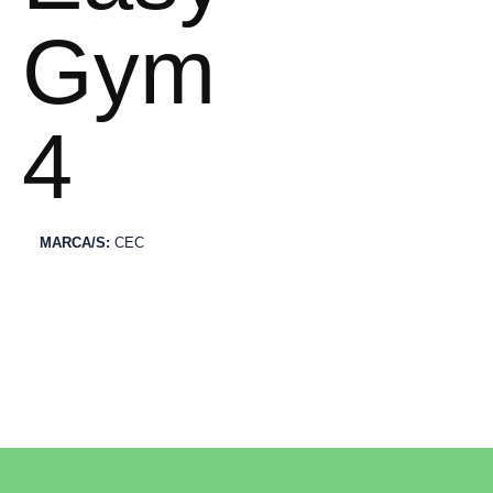
Gym
4
MARCA/S:
CEC