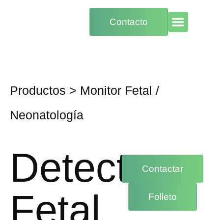
Contacto
Productos
>
Monitor Fetal
/
Neonatología
Detector
Contactar
Fetal
Folleto