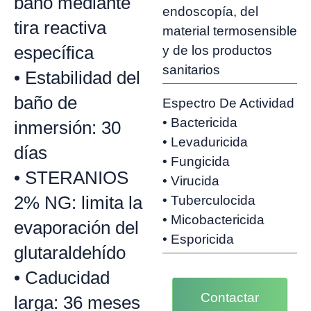
baño mediante
endoscopía, del
tira reactiva
material termosensible
específica
y de los productos
sanitarios
• Estabilidad del
baño de
Espectro De Actividad
• Bactericida
inmersión: 30
• Levaduricida
días
• Fungicida
• STERANIOS
• Virucida
2% NG: limita la
• Tuberculocida
• Micobactericida
evaporación del
• Esporicida
glutaraldehído
• Caducidad
Contactar
larga: 36 meses