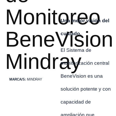
Monitoreo
Una mejor visión del
BeneVision
cuidado.
El Sistema de
Mindray
monitorización central
BeneVision es una
MARCA/S:
MINDRAY
solución potente y con
capacidad de
ampliación que