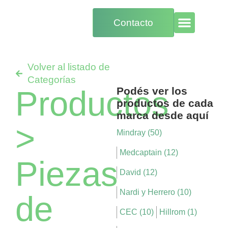
Contacto
Volver al listado de
Categorías
Productos
Podés ver los
productos de cada
marca desde aquí
>
Mindray (50)
Medcaptain (12)
Piezas
David (12)
Nardi y Herrero (10)
de
CEC (10)
Hillrom (1)