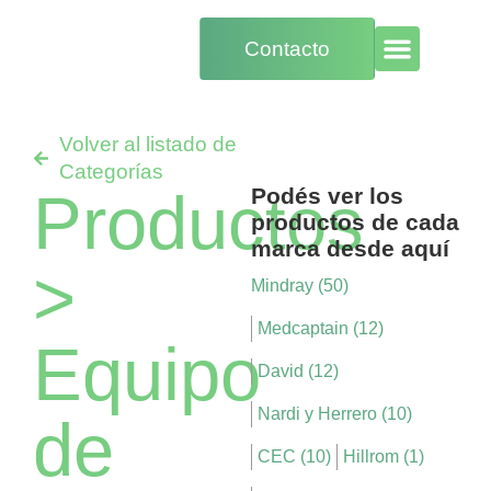
Contacto
Volver al listado de
Categorías
Productos
Podés ver los
productos de cada
marca desde aquí
>
Mindray (50)
Medcaptain (12)
Equipo
David (12)
Nardi y Herrero (10)
de
CEC (10)
Hillrom (1)