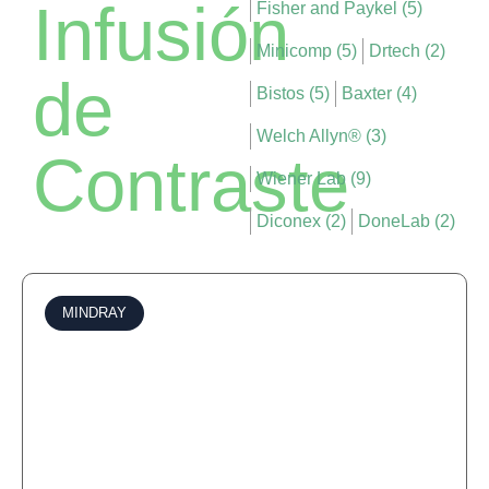
Infusión
Fisher and Paykel (5)
Minicomp (5)
Drtech (2)
de
Bistos (5)
Baxter (4)
Welch Allyn® (3)
Contraste
Wiener Lab (9)
Diconex (2)
DoneLab (2)
MINDRAY