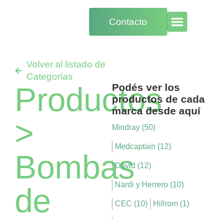
Contacto
Volver al listado de
Categorías
Productos
Podés ver los
productos de cada
marca desde aquí
>
Mindray (50)
Medcaptain (12)
Bombas
David (12)
Nardi y Herrero (10)
de
CEC (10)
Hillrom (1)